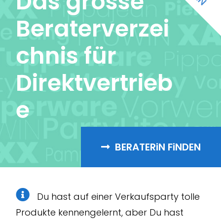
Das grosse
Beraterverze
i
chn
i
s für
D
i
rektvertr
i
eb
e
BERATER
i
N F
i
NDEN
Du hast auf einer Verkaufsparty tolle
Produkte kennengelernt, aber Du hast