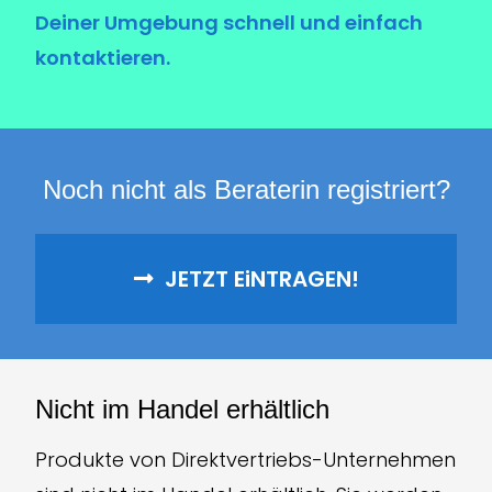
Deiner Umgebung schnell und einfach
kontaktieren.
Noch n
i
cht als Berater
i
n reg
i
str
i
ert?
JETZT E
i
NTRAGEN!
N
i
cht
i
m Handel erhältl
i
ch
Produkte von Direktvertriebs-Unternehmen