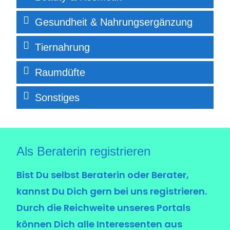
Gesundhe
i
t & Nahrungsergänzung
T
i
ernahrung
Raumdüfte
Sonst
i
ges
Als Berater
i
n reg
i
str
i
eren
Bist Du selbst Beraterin oder Berater,
kannst Du Dich gern bei uns registrieren.
Durch die Reichweite unseres Portals
können Dich alle Interessenten aus