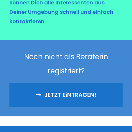
können Dich alle Interessenten aus
Deiner Umgebung schnell und einfach
kontaktieren.
Noch n
i
cht als Berater
i
n
reg
i
str
i
ert?
JETZT E
i
NTRAGEN!