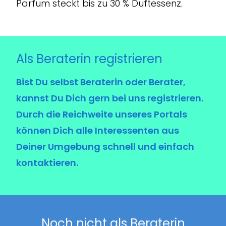
Parfum steckt bis zu 30 % Duftessenz.
Als Berater
i
n reg
i
str
i
eren
Bist Du selbst Beraterin oder Berater,
kannst Du Dich gern bei uns registrieren.
Durch die Reichweite unseres Portals
können Dich alle Interessenten aus
Deiner Umgebung schnell und einfach
kontaktieren.
Noch n
i
cht als Berater
i
n